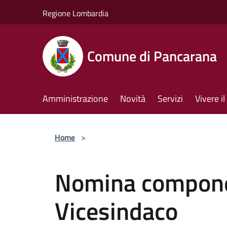
Salta al contenuto principale
Regione Lombardia
Comune di Pancarana
Amministrazione
Novità
Servizi
Vivere 
Home
>
Nomina componen
Vicesindaco