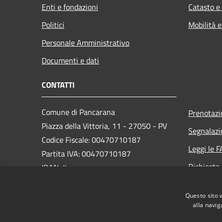
Enti e fondazioni
Catasto e
Politici
Mobilità e
Personale Amministrativo
Documenti e dati
CONTATTI
Comune di Pancarana
Prenotaz
Piazza della Vittoria, 11 - 27050 - PV
Segnalazi
Codice Fiscale: 00470710187
Leggi le 
Partita IVA: 00470710187
Richiesta
IBAN: #
PEC:
protocollo.pancarana@pec.it
Questo sito 
Centralino Unico: +39 0383 375222
alla navig