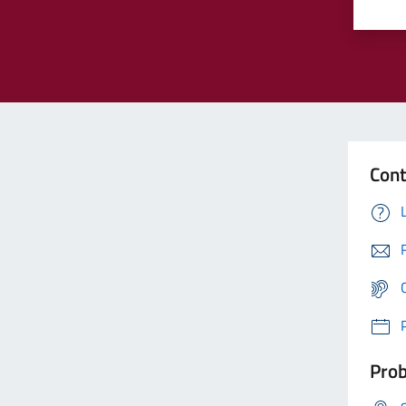
Cont
Prob