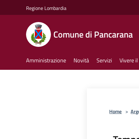
Salta al contenuto principale
Regione Lombardia
Comune di Pancarana
Amministrazione
Novità
Servizi
Vivere 
Home
>
Arg