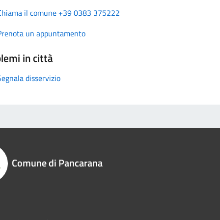
Chiama il comune +39 0383 375222
Prenota un appuntamento
lemi in città
Segnala disservizio
Comune di Pancarana