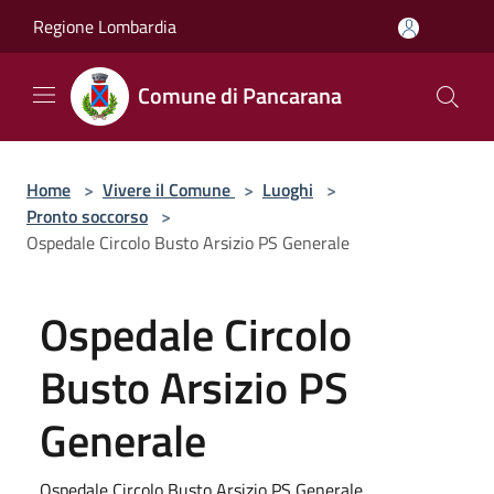
Salta al contenuto principale
Regione Lombardia
Comune di Pancarana
Home
>
Vivere il Comune
>
Luoghi
>
Pronto soccorso
>
Ospedale Circolo Busto Arsizio PS Generale
Ospedale Circolo
Busto Arsizio PS
Generale
Ospedale Circolo Busto Arsizio PS Generale