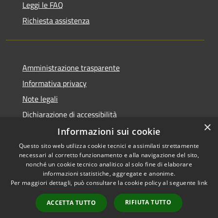
Leggi le FAQ
Richiesta assistenza
Amministrazione trasparente
Informativa privacy
Note legali
Dichiarazione di accessibilità
×
Informazioni sui cookie
Questo sito web utilizza cookie tecnici e assimilati strettamente
necessari al corretto funzionamento e alla navigazione del sito,
RSS
Copyright © 2026 • Comune di
nonché un cookie tecnico analitico al solo fine di elaborare
informazioni statistiche, aggregate e anonime.
Accessibilità
Pancarana • Powered by
Per maggiori dettagli, può consultare la cookie policy al seguente
link
Privacy
Municipium
Accesso
•
Cookie
redazione
RIFIUTA TUTTO
ACCETTA TUTTO
Mappa del sito