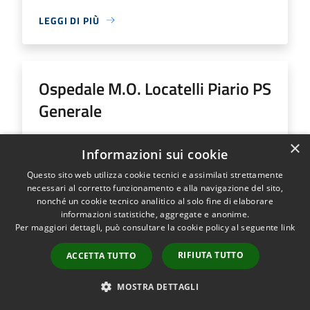
LEGGI DI PIÙ
Ospedale M.O. Locatelli Piario PS
Generale
Indirizzo
Via Groppino, 22
×
Informazioni sui cookie
Ospedale M.O. Locatelli Piario PS Generale...
Questo sito web utilizza cookie tecnici e assimilati strettamente
necessari al corretto funzionamento e alla navigazione del sito,
nonché un cookie tecnico analitico al solo fine di elaborare
informazioni statistiche, aggregate e anonime.
Per maggiori dettagli, può consultare la cookie policy al seguente
link
LEGGI DI PIÙ
RIFIUTA TUTTO
ACCETTA TUTTO
MOSTRA DETTAGLI
Ospedale SS Trinità Romano L.