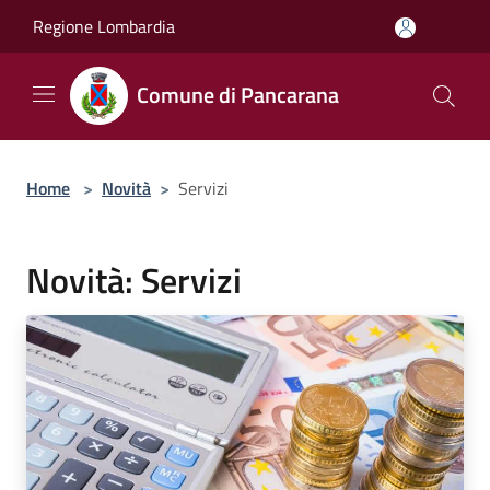
Salta al contenuto principale
Regione Lombardia
Comune di Pancarana
Home
>
Novità
>
Servizi
Novità: Servizi