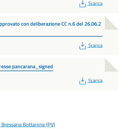
PDF
Scarica
provato con deliberazione CC n.6 del 26.06.2
PDF
Scarica
eresse pancarana_signed
PDF
Scarica
di Bressana Bottarone (PV)