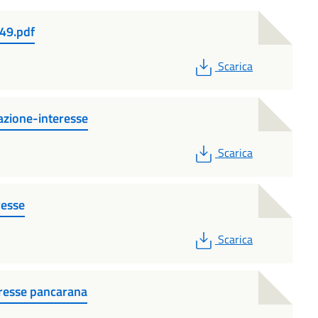
49.pdf
PDF
Scarica
zione-interesse
PDF
Scarica
resse
PDF
Scarica
eresse pancarana